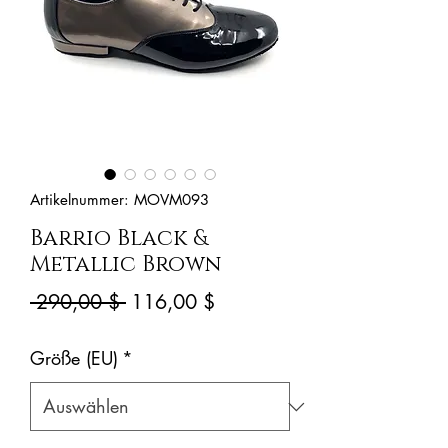
Artikelnummer: MOVM093
Barrio Black &
Metallic Brown
Standardpreis
Sale-
 290,00 $ 
116,00 $
Preis
Größe (EU)
*