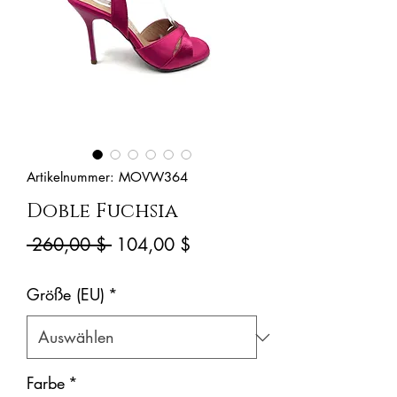
Artikelnummer: MOVW364
Doble Fuchsia
Standardpreis
Sale-
 260,00 $ 
104,00 $
Preis
Größe (EU)
*
Farbe
*