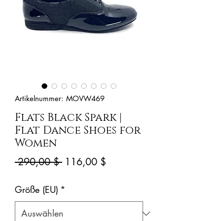
Artikelnummer: MOVW469
Flats Black Spark |
Flat Dance Shoes for
Women
Standardpreis
Sale-
 290,00 $ 
116,00 $
Preis
Größe (EU)
*