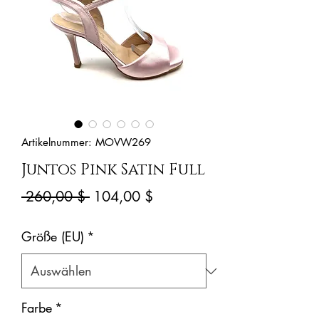
Artikelnummer: MOVW269
Juntos Pink Satin Full
Standardpreis
Sale-
 260,00 $ 
104,00 $
Preis
Größe (EU)
*
Farbe
*