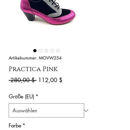
Artikelnummer: MOVW254
Practica Pink
Standardpreis
Sale-
 280,00 $ 
112,00 $
Preis
Größe (EU)
*
Farbe
*