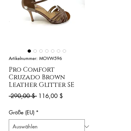
Artikelnummer: MOVW596
Pro Comfort
Cruzado Brown
Leather Glitter SE
Standardpreis
Sale-
 290,00 $ 
116,00 $
Preis
Größe (EU)
*