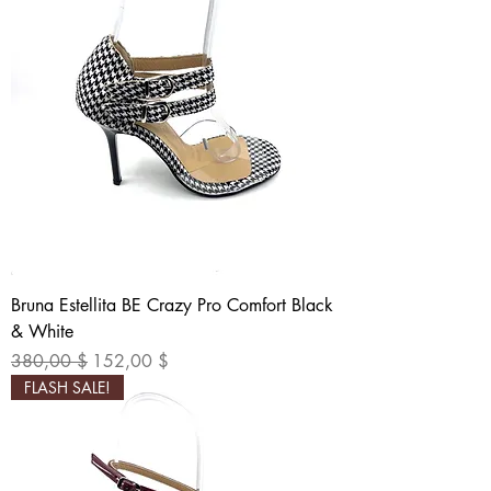
Bruna Estellita BE Crazy Pro Comfort Black
& White
Standardpreis
Sale-Preis
380,00 $
152,00 $
FLASH SALE!