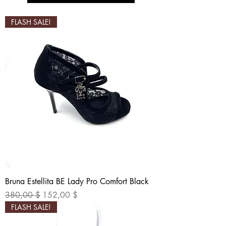
FLASH SALE!
Bruna Estellita BE Lady Pro Comfort Black
Standardpreis
Sale-Preis
380,00 $
152,00 $
FLASH SALE!