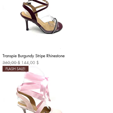
Transpie Burgundy Stripe Rhinestone
Standardpreis
Sale-Preis
360,00 $
144,00 $
FLASH SALE!