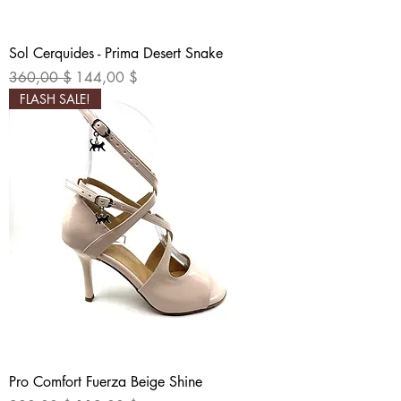
Sol Cerquides - Prima Desert Snake
Standardpreis
Sale-Preis
360,00 $
144,00 $
FLASH SALE!
Pro Comfort Fuerza Beige Shine