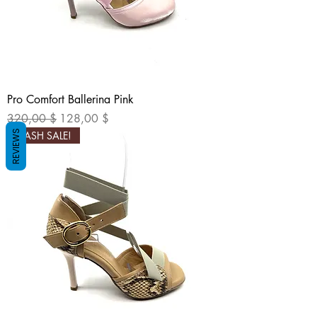
Pro Comfort Ballerina Pink
Standardpreis
Sale-Preis
320,00 $
128,00 $
REVIEWS
FLASH SALE!