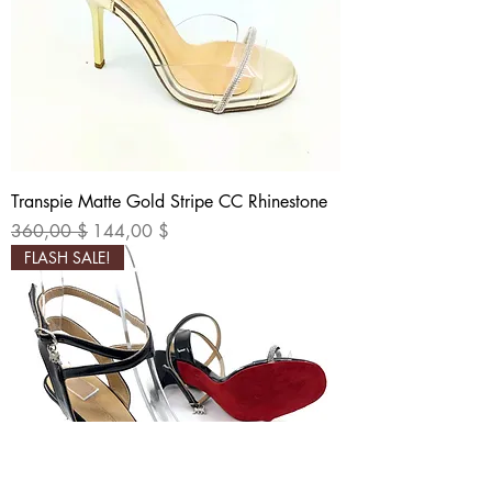
Transpie Matte Gold Stripe CC Rhinestone
Standardpreis
Sale-Preis
360,00 $
144,00 $
FLASH SALE!