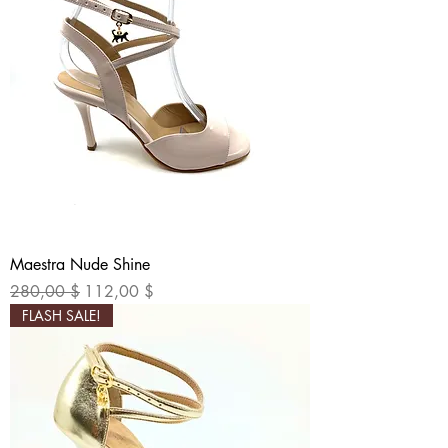
Maestra Nude Shine
Standardpreis
Sale-Preis
280,00 $
112,00 $
FLASH SALE!