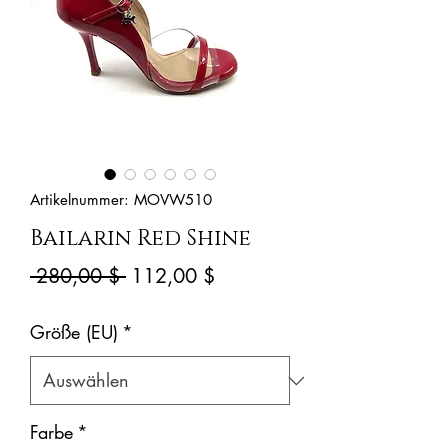
Artikelnummer: MOVW510
Bailarin Red Shine
Standardpreis
Sale-
 280,00 $ 
112,00 $
Preis
Größe (EU)
*
Farbe
*