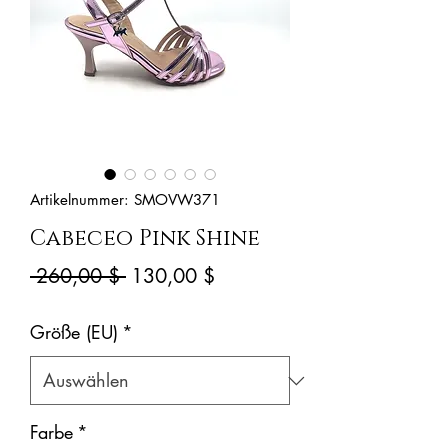
Artikelnummer: SMOVW371
Cabeceo Pink Shine
Standardpreis
Sale-
 260,00 $ 
130,00 $
Preis
Größe (EU)
*
Farbe
*