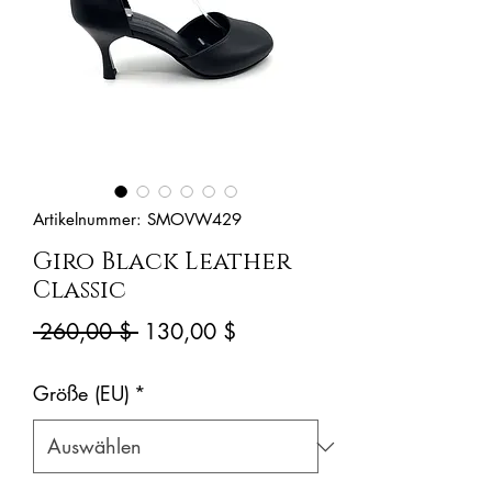
Artikelnummer: SMOVW429
Giro Black Leather
Classic
Standardpreis
Sale-
 260,00 $ 
130,00 $
Preis
Größe (EU)
*