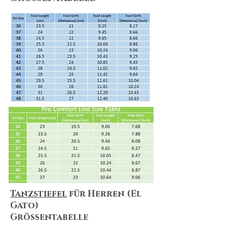
Shipping & Returns
We always do our best to maximize
customer satisfaction. Shopping online
can be puzzling, but no worries! We
summarize everything for you! Please
make sure you take a look at
our
Shipping & Delivery Policy
and
our
Return Policy
to ensure that our
policies, terms&conditions apply to
your needs.
Tanzstiefel
für Herren (El
Gato)
Größentabelle