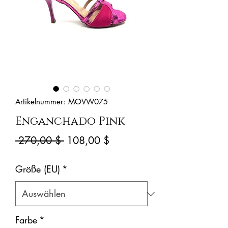
Artikelnummer: MOVW075
Enganchado Pink
Standardpreis
Sale-
 270,00 $ 
108,00 $
Preis
Größe (EU)
*
Farbe
*