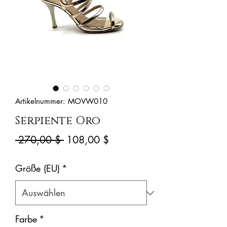
Artikelnummer: MOVW010
Serpiente Oro
Standardpreis
Sale-
 270,00 $ 
108,00 $
Preis
Größe (EU)
*
Farbe
*