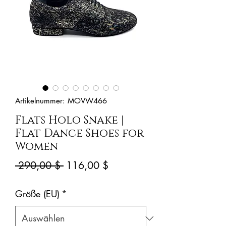
Artikelnummer: MOVW466
Flats Holo Snake |
Flat Dance Shoes for
Women
Standardpreis
Sale-
 290,00 $ 
116,00 $
Preis
Größe (EU)
*