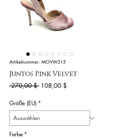
Artikelnummer: MOVW315
Juntos Pink Velvet
Standardpreis
Sale-
 270,00 $ 
108,00 $
Preis
Größe (EU)
*
Farbe
*