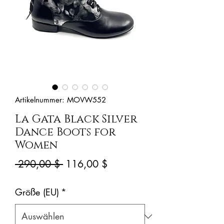
Artikelnummer: MOVW552
La Gata Black Silver
Dance Boots for
Women
Standardpreis
Sale-
 290,00 $ 
116,00 $
Preis
Größe (EU)
*