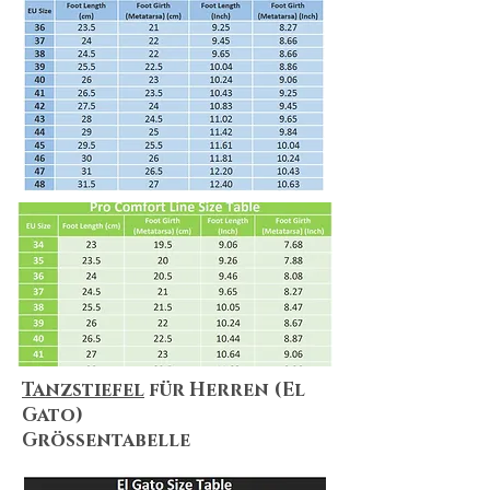
Shipping & Returns
We always do our best to maximize
customer satisfaction. Shopping online
can be puzzling, but no worries! We
summarize everything for you! Please
make sure you take a look at
our
Shipping & Delivery Policy
and
our
Return Policy
to ensure that our
policies, terms&conditions apply to
your needs.
Tanzstiefel
für Herren (El
Gato)
Größentabelle