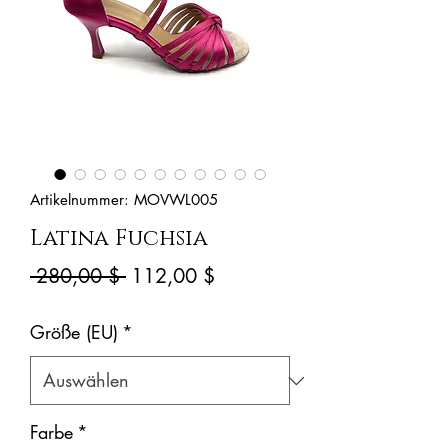
Artikelnummer: MOVWL005
Latina Fuchsia
Standardpreis
Sale-
 280,00 $ 
112,00 $
Preis
Größe (EU)
*
Farbe
*