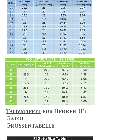
Shipping & Returns
We always do our best to maximize
customer satisfaction. Shopping online
can be puzzling, but no worries! We
summarize everything for you! Please
make sure you take a look at
our
Shipping & Delivery Policy
and
our
Return Policy
to ensure that our
policies, terms&conditions apply to
your needs.
Tanzstiefel
für Herren (El
Gato)
Größentabelle