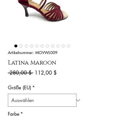
Artikelnummer: MOVWL009
Latina Maroon
Standardpreis
Sale-
 280,00 $ 
112,00 $
Preis
Größe (EU)
*
Farbe
*