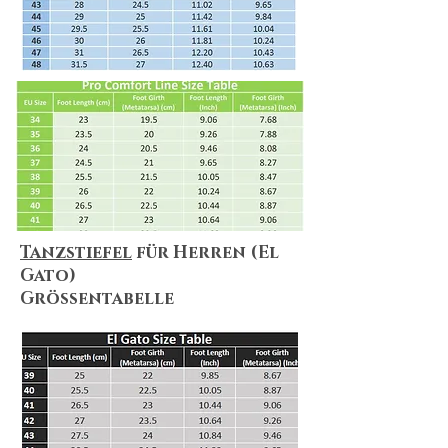
our
Return Policy
to ensure that our
policies, terms&conditions apply to
your needs.
Tanzstiefel
für Herren (El
Gato)
Größentabelle