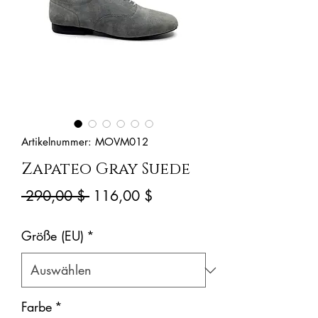
Artikelnummer: MOVM012
Zapateo Gray Suede
Standardpreis
Sale-
 290,00 $ 
116,00 $
Preis
Größe (EU)
*
Farbe
*