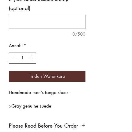
(optional)
0/500
Anzahl
*
In den Warenkorb
Handmade men's tango shoes.
>Gray genuine suede
>Natural leather inner lining
Color: Gray
Please Read Before You Order