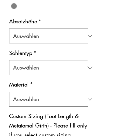
Absatzhöhe
*
Sohlentyp
*
Material
*
Custom Sizing (Foot Length &
Metatarsal Girth) - Please fill only
if you select custom sizing